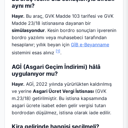
aynı mı?
Hayır.
Bu araç, GVK Madde 103 tarifesi ve GVK
Madde 23/18 istisnasına dayanan bir
simülasyondur
. Kesin bordro sonuçları işverenin
bordro yazılımı veya muhasebeci tarafından
hesaplanır; yıllık beyan için
GİB e-Beyanname
[1]
sistemini esas alınız
.
AGİ (Asgari Geçim İndirimi) hâlâ
uygulanıyor mu?
Hayır.
AGİ, 2022 yılında yürürlükten kaldırılmış
ve yerine
Asgari Ücret Vergi İstisnası
(GVK
m.23/18) getirilmiştir. Bu istisna kapsamında
asgari ücrete isabet eden gelir vergisi tutarı
bordrodan düşülmez, istisna olarak iade edilir.
Kira gelirinde hangisi seçilmeli?