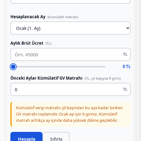
Hesaplanacak Ay
(kümülatif matrah)
Aylık Brüt Ücret
(TL)
TL
0 TL
Önceki Aylar Kümülatif GV Matrahı
(TL, yıl başıysa 0 girin)
TL
Kümülatif vergi matrahı: yıl başından bu aya kadar biriken
GV matrahı toplamıdır. Ocak ayı için 0 giriniz. Kümülatif
matrah arttıkça ay içinde daha yüksek dilime geçilebilir.
Hesapla
Sıfırla