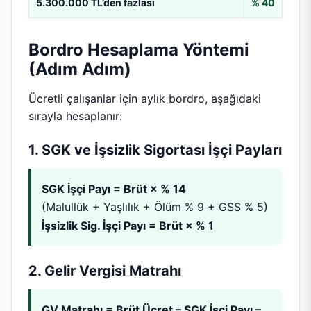
5.300.000 TL’den fazlası
% 40
Bordro Hesaplama Yöntemi
(Adım Adım)
Ücretli çalışanlar için aylık bordro, aşağıdaki
sırayla hesaplanır:
1. SGK ve İşsizlik Sigortası İşçi Payları
SGK İşçi Payı = Brüt × % 14
(Malullük + Yaşlılık + Ölüm % 9 + GSS % 5)
İşsizlik Sig. İşçi Payı = Brüt × % 1
2. Gelir Vergisi Matrahı
GV Matrahı = Brüt Ücret – SGK İşçi Payı –