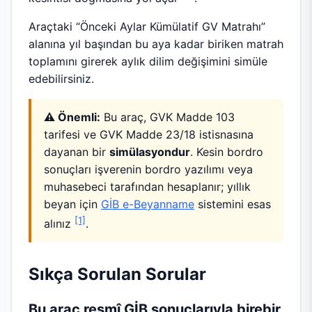
Araçtaki “Önceki Aylar Kümülatif GV Matrahı”
alanına yıl başından bu aya kadar biriken matrah
toplamını girerek aylık dilim değişimini simüle
edebilirsiniz.
⚠️ Önemli:
Bu araç, GVK Madde 103
tarifesi ve GVK Madde 23/18 istisnasına
dayanan bir
simülasyondur
. Kesin bordro
sonuçları işverenin bordro yazılımı veya
muhasebeci tarafından hesaplanır; yıllık
beyan için
GİB e-Beyanname
sistemini esas
[1]
alınız
.
Sıkça Sorulan Sorular
Bu araç resmî GİB sonuçlarıyla birebir